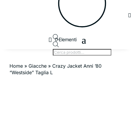

0 Elementi
Products
search
Home
»
Giacche
» Crazy Jacket Anni ’80
“Westside” Taglia L