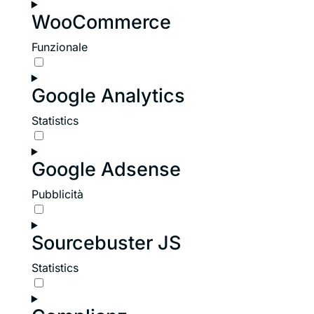
to
WooCommerce
service
google-
Funzionale
recaptcha
Consent
to
Google Analytics
service
woocommerce
Statistics
Consent
to
Google Adsense
service
google-
Pubblicità
analytics
Consent
to
Sourcebuster JS
service
google-
Statistics
adsense
Consent
to
service