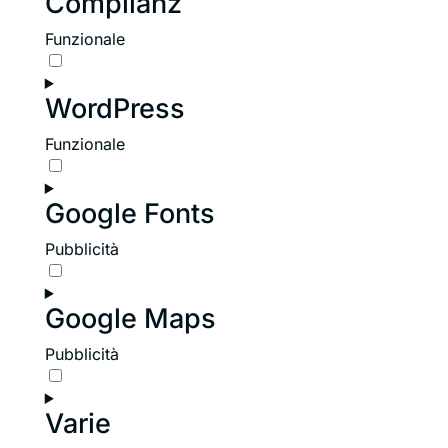
Complianz
sourcebuster-
Funzionale
js
Consent
to
WordPress
service
complianz
Funzionale
Consent
to
Google Fonts
service
wordpress
Pubblicità
Consent
to
Google Maps
service
google-
Pubblicità
fonts
Consent
to
Varie
service
google-