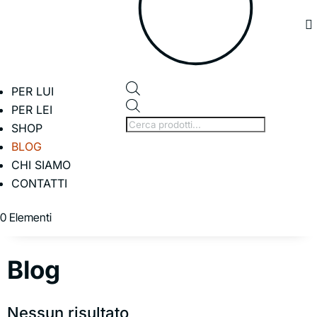

PER LUI
Products
PER LEI
search
SHOP
BLOG
CHI SIAMO
CONTATTI
0 Elementi
Blog
Nessun risultato